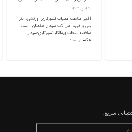
ش
16 آبان, 1403
17 
آگهی مناقصه عملیات نسوزکاری، ورکشی، انکر
س
زنی و خرید آهن‌آلات سیمان هگمتان اسناد
ش
مناقصه انتخاب پيمانكار نسوزكاري-سيمان
هگمتان اسناد…
تیبانی سریع: