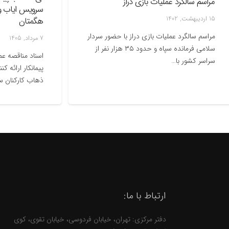
راسم سالگرد عملیات بازی دراز
سرویس ایاب و ذهاب
ردیبهشت, 1402
هگمتان
راسم سالگرد عملیات بازی دراز با حضور سردار
7 مرداد, 1405
سلامی فرمانده سپاه و حدود ۳۵ هزار نفر از
اسناد مناقصه عمومی 
راسر کشور با…
پیمانکار ارائه کننده
ذهاب کارکنان سیمان
ارتباط با ما:
دفتر مرکزی: تهران، خیابان فردوسی، خیابان تقوی، کوی