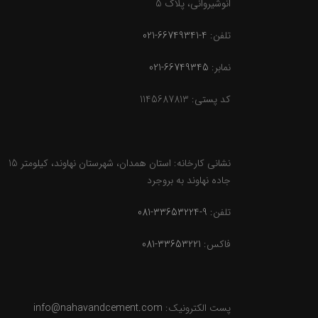
انوشیروانی، پلاک 5
تلفن:
4-66749341-021
نمابر:
66749345-021
کد پستی: 1145687813
نشانی کارخانه: استان همدان، شهرستان نهاوند، کیلومتر 15
جاده نهاوند به بروجرد
تلفن:
9-33653224-081
فاکس:
33653221-081
پست الکترونیک:
info@nahavandcement.com