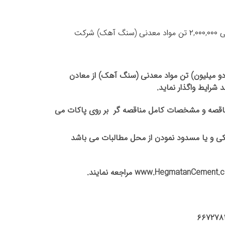
آگهی نوبت دوم مناقصه عمومی دو مرحله ای انتخاب پیمانکار آماده سازی، استخراج، دپو، بارگیری و حمل و تحویل مقدار تقریبی ۲,۰۰۰,۰۰۰ تن مواد معدنی (سنگ آهک) شرکت
و میلیون) تن مواد معدنی (سنگ آهک) از معادن
۱ به آدرس مندرج در ذیل با درج موضوع مناقصه و مشخصات کامل مناقصه گر بر روی پاکات می
کی و یا مسدود نمودن از محل مطالبات می باشد
www.HegmatanCement.
مراجعه نمایند.