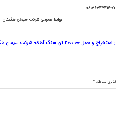
رکت سیمان هگمتان
 سنگ آهك- شركت سيمان هگمتان
ذاری شده‌اند
*