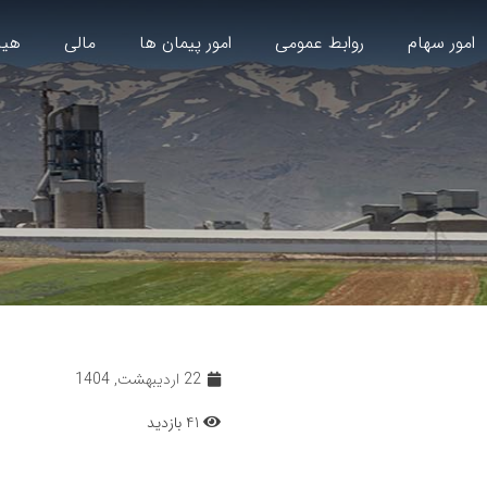
امور سهام
روابط عمومی
امور پیمان ها
مالی
هیا
22 اردیبهشت, 1404
41 بازدید