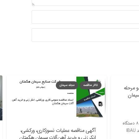
تالار مناقصه
مجله سیمان
اخ
له
ان
ر نظر دارد « ۸ دستگاه
آگهی مناقصه عملیات نسوزکاری، ورکشی،
سیلو (برند IBAU
س
انکر زنی و خرید آهن‌آلات سیمان هگمتان