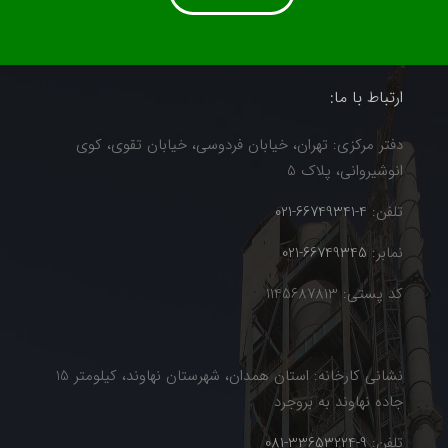
ارتباط با ما:
دفتر مرکزی: تهران، خیابان فردوسی، خیابان تقوی، کوی
انوشیروانی، پلاک 5
تلفن:
4-66749341-021
نمابر:
66749345-021
کد پستی: 1145687813
نشانی کارخانه: استان همدان، شهرستان نهاوند، کیلومتر 15
جاده نهاوند به بروجرد
تلفن:
9-33653224-081