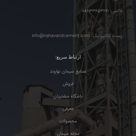
فاکس:
33653221-081
پست الکترونیک:
info@nahavandcement.com
ارتباط سریع:
صنایع سیمان نهاوند
فروش
باشگاه مشتریان
معرفی
محصولات
مجله سیمان