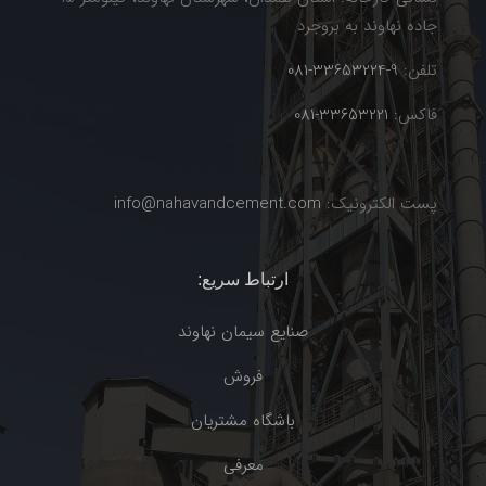
جاده نهاوند به بروجرد
تلفن:
9-33653224-081
فاکس:
33653221-081
پست الکترونیک:
info@nahavandcement.com
ارتباط سریع:
صنایع سیمان نهاوند
فروش
باشگاه مشتریان
معرفی