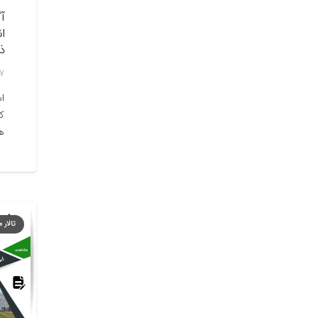
آ
ا
ذ
7 مرداد, 405
اس
ک
ه
تالار 