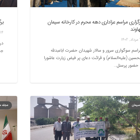
رگزاری مراسم عزاداری دهه محرم در کارخانه سیمان
بر
اوند
14 تیر, 1402
14
در
اسم سوگواری سرور و سالار شهیدان حضرت اباعبدلله
جش
حسین (علیه‌السلام) و قرائت دعای پر فیض زیارت عاشورا
ا حضور پرسنل…
سیمان
مجله س