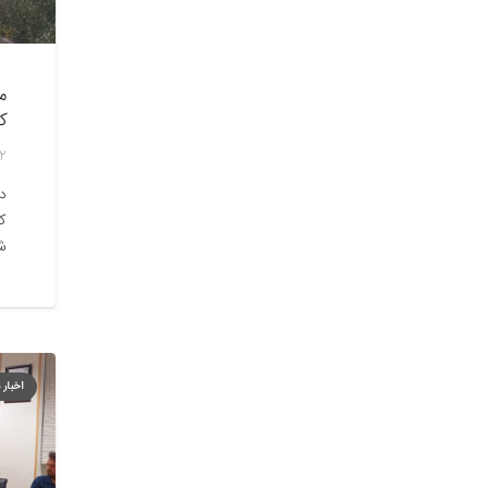
م
کا
22 خردا
در
کا
ش
اخبار