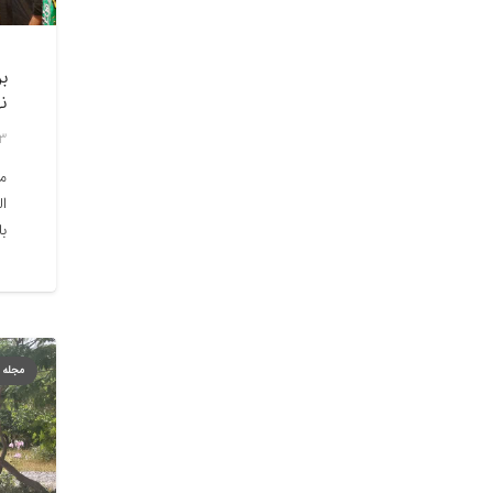
ب
نه
3 مرداد, 02
مر
ال
ب
مجله 