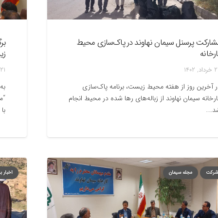
شارکت پرسنل سیمان نهاوند در پاک‌سازی محیط
بر
رخانه
زی
د, 1402
21 خرداد, 1402
 آخرین روز از هفته محیط زیست، برنامه پاک‌سازی
به
رخانه سیمان نهاوند از زباله‌های رها شده در محیط انجام
“م
د.…
با 
 شرکت
مجله سیمان
اخبار ب