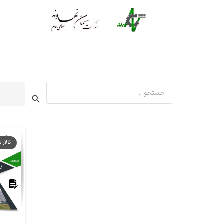
فروش
جستجو
برای:
تالار 