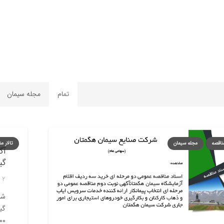
امور سهام
روابط عمومی
امور پیمان ها
مالی
هیا
تمام
مجله سیمان
مناقصه
مجله سیمان
تالار م
آگ
گیت ۳۰۰ و ۰
2 تیر, 1404
۰)…