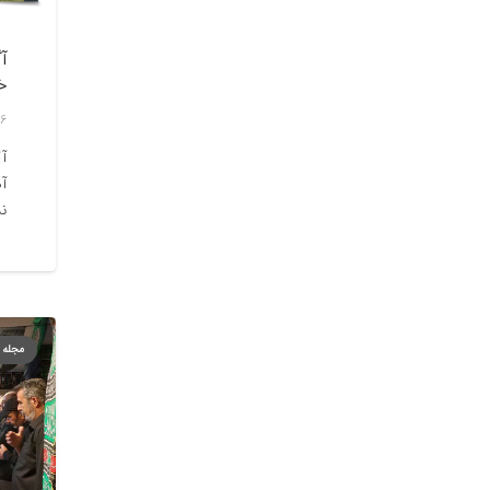
آ
خ
16 آبان, 
آگ
آه
نس
مجله 