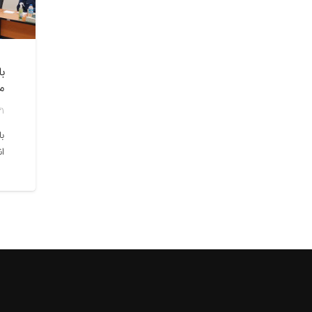
ب
م
31 اردیبهش
با
ان