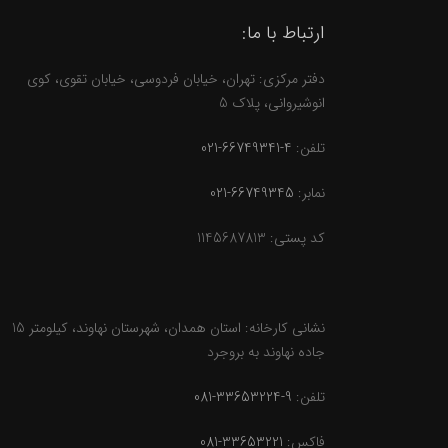
ارتباط با ما:
دفتر مرکزی: تهران، خیابان فردوسی، خیابان تقوی، کوی
انوشیروانی، پلاک 5
تلفن:
4-66749341-021
نمابر:
66749345-021
کد پستی: 1145687813
نشانی کارخانه: استان همدان، شهرستان نهاوند، کیلومتر 15
جاده نهاوند به بروجرد
تلفن:
9-33653224-081
فاکس:
33653221-081