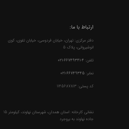
ارتباط با ما:
دفتر مرکزی: تهران، خیابان فردوسی، خیابان تقوی، کوی
انوشیروانی، پلاک 5
تلفن:
4-66749341-021
نمابر:
66749345-021
کد پستی: 1145687813
نشانی کارخانه: استان همدان، شهرستان نهاوند، کیلومتر 15
جاده نهاوند به بروجرد