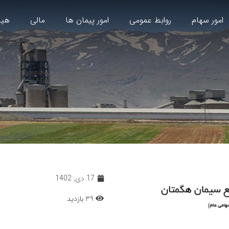
امور سهام
روابط عمومی
امور پیمان ها
مالی
هیا
17 دی, 1402
39 بازدید