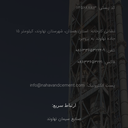
کد پستی: 1145687813
نشانی کارخانه: استان همدان، شهرستان نهاوند، کیلومتر 15
جاده نهاوند به بروجرد
تلفن:
9-33653224-081
فاکس:
33653221-081
پست الکترونیک:
info@nahavandcement.com
ارتباط سریع:
صنایع سیمان نهاوند