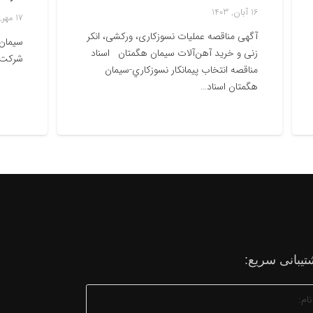
16 آبان, 1403
17 مهر, 1402
آگهی مناقصه عملیات نسوزکاری، ورکشی، انکر
سیمان نهاوند 
زنی و خرید آهن‌آلات سیمان هگمتان اسناد
شرکت‌های گرو
مناقصه انتخاب پيمانكار نسوزكاري-سيمان
هگمتان اسناد…
تیبانی سریع: