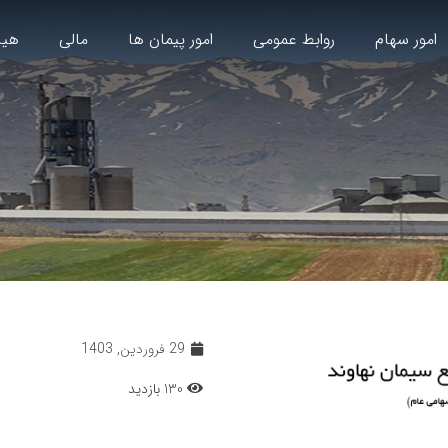
امور سهام
روابط عمومی
امور پیمان ها
مالی
هیا
29 فروردین, 1403
130 بازدید