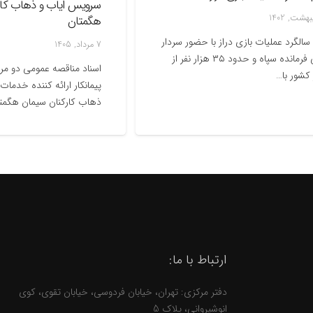
سرویس ایاب و ذهاب کارکنان 
هگمتان
عملیات بازی دراز با حضور سردار
7 مرداد, 1405
سلامی فرمانده سپاه و حدود ۳۵ هزار نفر از
اسناد مناقصه عمومی دو مرحله ای
ا…
پیمانکار ارائه کننده خدمات سروی
ذهاب کارکنان سیمان هگمتان
ارتباط با ما:
دفتر مرکزی: تهران، خیابان فردوسی، خیابان تقوی، کوی
انوشیروانی، پلاک 5