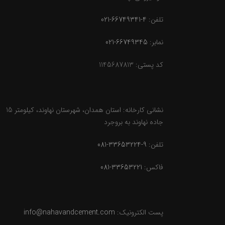
تلفن:
4-66749341-021
نمابر:
66749345-021
کد پستی: 1145687813
نشانی کارخانه: استان همدان، شهرستان نهاوند، کیلومتر 15
جاده نهاوند به بروجرد
تلفن:
9-33653224-081
فاکس:
33653221-081
پست الکترونیک:
info@nahavandcement.com