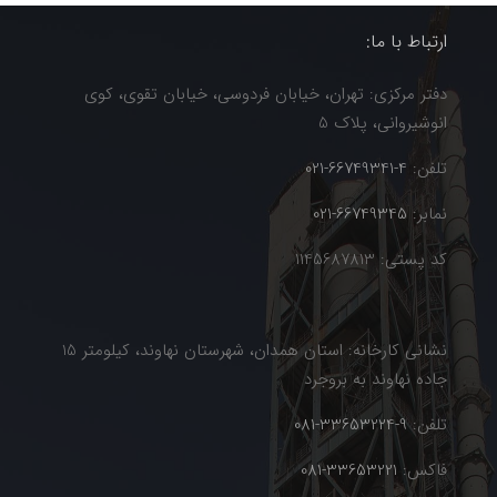
ارتباط با ما:
دفتر مرکزی: تهران، خیابان فردوسی، خیابان تقوی، کوی
انوشیروانی، پلاک 5
تلفن:
4-66749341-021
نمابر:
66749345-021
کد پستی: 1145687813
نشانی کارخانه: استان همدان، شهرستان نهاوند، کیلومتر 15
جاده نهاوند به بروجرد
تلفن:
9-33653224-081
فاکس:
33653221-081