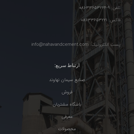
تلفن:
9-33653224-081
فاکس:
33653221-081
پست الکترونیک:
info@nahavandcement.com
ارتباط سریع:
صنایع سیمان نهاوند
فروش
باشگاه مشتریان
معرفی
محصولات