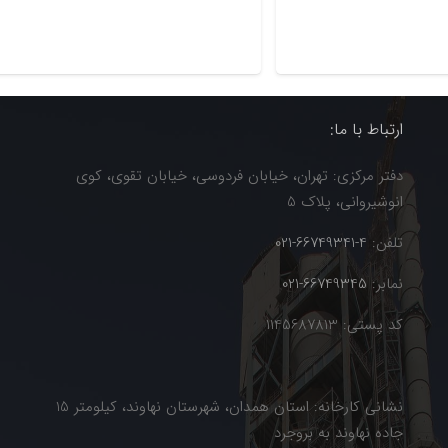
ارتباط با ما:
دفتر مرکزی: تهران، خیابان فردوسی، خیابان تقوی، کوی
انوشیروانی، پلاک 5
تلفن:
4-66749341-021
نمابر:
66749345-021
کد پستی: 1145687813
نشانی کارخانه: استان همدان، شهرستان نهاوند، کیلومتر 15
جاده نهاوند به بروجرد