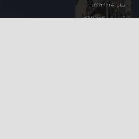
نمابر:
66749345-021
کد پستی: 1145687813
نشانی کارخانه: استان همدان، شهرستان نهاوند، کیلومتر 15
جاده نهاوند به بروجرد
تلفن:
9-33653224-081
فاکس:
33653221-081
پست الکترونیک:
info@nahavandcement.com
ارتباط سریع:
صنایع سیمان نهاوند