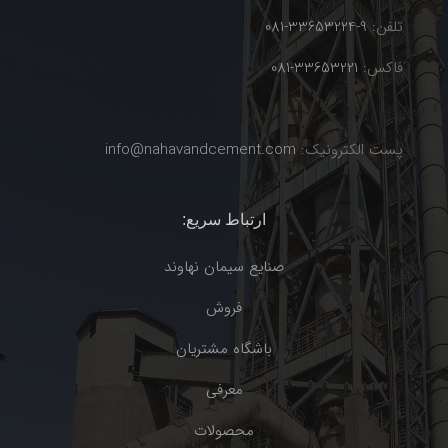
تلفن:
9-33653224-081
فاکس:
33653221-081
پست الکترونیک:
info@nahavandcement.com
ارتباط سریع:
صنایع سیمان نهاوند
فروش
باشگاه مشتریان
معرفی
محصولات