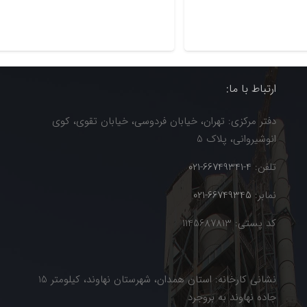
ارتباط با ما:
دفتر مرکزی: تهران، خیابان فردوسی، خیابان تقوی، کوی
انوشیروانی، پلاک 5
تلفن:
4-66749341-021
نمابر:
66749345-021
کد پستی: 1145687813
نشانی کارخانه: استان همدان، شهرستان نهاوند، کیلومتر 15
جاده نهاوند به بروجرد