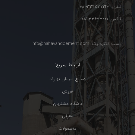
تلفن:
9-33653224-081
فاکس:
33653221-081
پست الکترونیک:
info@nahavandcement.com
ارتباط سریع:
صنایع سیمان نهاوند
فروش
باشگاه مشتریان
معرفی
محصولات