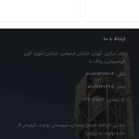
ارتباط با ما:
دفتر مرکزی: تهران، خیابان فردوسی، خیابان تقوی، کوی
انوشیروانی، پلاک 5
تلفن:
4-66749341-021
نمابر:
66749345-021
کد پستی: 1145687813
نشانی کارخانه: استان همدان، شهرستان نهاوند، کیلومتر 15
جاده نهاوند به بروجرد