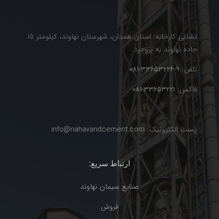
نشانی کارخانه: استان همدان، شهرستان نهاوند، کیلومتر 15
جاده نهاوند به بروجرد
تلفن:
9-33653224-081
فاکس:
33653221-081
پست الکترونیک:
info@nahavandcement.com
ارتباط سریع:
صنایع سیمان نهاوند
فروش