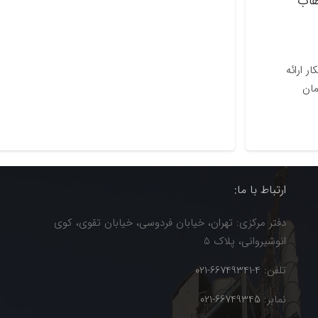
ارتباط با ما:
دفتر مرکزی: تهران، خیابان فردوسی، خیابان تقوی، کوی
انوشیروانی، پلاک 5
تلفن:
4-66749341-021
نمابر:
66749345-021