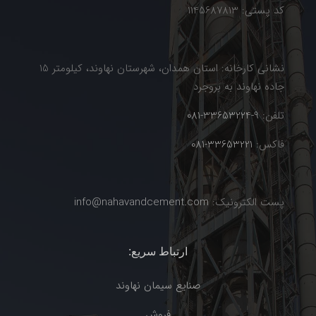
کد پستی: 1145687813
نشانی کارخانه: استان همدان، شهرستان نهاوند، کیلومتر 15
جاده نهاوند به بروجرد
تلفن:
9-33653224-081
فاکس:
33653221-081
پست الکترونیک:
info@nahavandcement.com
ارتباط سریع:
صنایع سیمان نهاوند
فروش