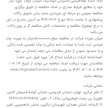
(جدا کننده مغناطیسی الکتریکی اتوماتیک آسیاب مواد) ‎ مورد نیاز
خود را مطابق شرایط مندرج در اسناد مناقصه، از طریق برگزاری
مناقصه عمومی دو مرحله ای خریداری نماید.زمان تحویل پاکات
پیشنهادی تا ساعت ۱۵:۰۰ مورخ ۱۴۰۴/۰۶/۱۸ به آدرس مندرج در ذیل
با درج موضوع مناقصه و مشخصات کامل مناقصه گر بر روی پاکات
می باشد.
میزان سپرده شرکت در مناقصه مبلغ ۱،۵۰۰،۰۰۰،۰۰۰ریال به صورت چک
صیادی ثبت شده یا ضمانت نامه بانکی یا چک تضمین شده بانکی
و یا مسدود نمودن از محل مطالبات می باشد (متذکر می شود
“ضمانتنامه شرکت در فرآیند ارجاع کار” مورد قبول نمی باشد).
علاقمندان جهت دریافت اسناد مناقصه می توانند از تاریخ ۰۴/ ۰۶ /
۱۴۰۴ تا ۱۸ / ۰۶ /۱۴۰۴ به سایت www.HegmatanCement.com
مراجعه نمایند.
نشانی شرکت:
۱)‌ دفتر مرکزی: تهران، خیابان فردوسی، خیابان کوشک(سروش الدین
تقوی)، بن بست انوشیروانی، پلاک ۶ ،‌ تلفن: ۶۶۷۱۶۵۸۵-۶۶۷۲۷۸۱۶
۲)‌ کارخانه: استان همدان، شهرستان درگزین، بخش شاهنجرین تلفن: